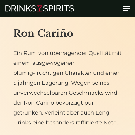
Skip
Men
to
main
Ron
Cariño
content
Ein
Rum
von
überragender
Qualität
mit
einem
ausgewogenen,
blumig-fruchtigen
Charakter
und
einer
5
jährigen
Lagerung.
Wegen
seines
unverwechselbaren
Geschmacks
wird
der
Ron
Cariño
bevorzugt
pur
getrunken,
verleiht
aber
auch
Long
Drinks
eine
besonders
raffinierte
Note.