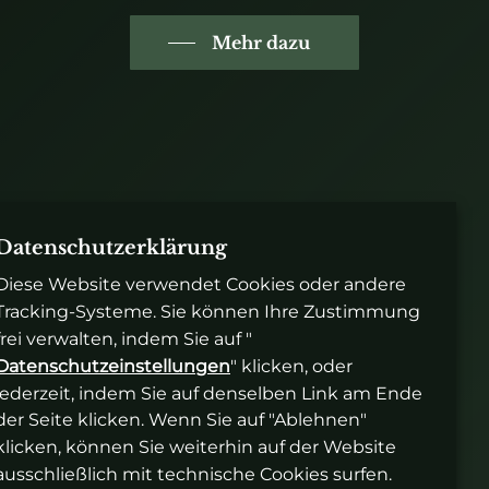
Mehr dazu
Datenschutzerklärung
Diese Website verwendet Cookies oder andere
Drink & Spirits Srl
Tracking-Systeme. Sie können Ihre Zustimmung
frei verwalten, indem Sie auf "
Industriezone 2
Datenschutzeinstellungen
" klicken, oder
39021 Latsch BZ
jederzeit, indem Sie auf denselben Link am Ende
MwSt: IT02388970218
der Seite klicken. Wenn Sie auf "Ablehnen"
klicken, können Sie weiterhin auf der Website
Kontakt
ausschließlich mit technische Cookies surfen.