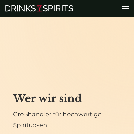
Skip
Men
to
main
content
Wer
wir
sind
Großhändler
für
hochwertige
Spirituosen.