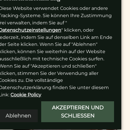
Luxushotels, Weinbars und Bars/Restaurants
Diese Website verwendet Cookies oder andere
ab einem gewissem Niveau. Einrichtungen,
Tracking-Systeme. Sie können Ihre Zustimmung
in denen die Zufriedenheit des Kunden im
frei verwalten, indem Sie auf "
Mittelpunkt steht. Unternehmen, die genau
Datenschutzeinstellungen
" klicken, oder
wissen, was sie erreichen möchten und den
jederzeit, indem Sie auf denselben Link am Ende
Markt bestens kennen.
der Seite klicken. Wenn Sie auf "Ablehnen"
klicken, können Sie weiterhin auf der Website
ausschließlich mit technische Cookies surfen.
Wenn Sie auf "Akzeptieren und schließen"
klicken, stimmen Sie der Verwendung aller
Cookies zu. Die vollständige
Datenschutzerklärung finden Sie unter diesem
Link:
Cookie Policy
AKZEPTIEREN UND
Ablehnen
SCHLIESSEN