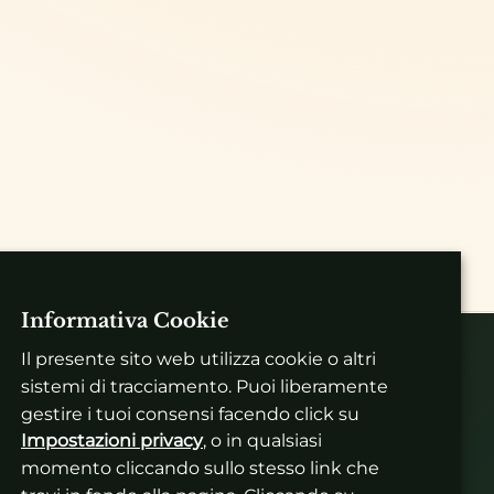
Informativa Cookie
Il presente sito web utilizza cookie o altri
sistemi di tracciamento. Puoi liberamente
gestire i tuoi consensi facendo click su
Contatti
Impostazioni privacy
, o in qualsiasi
T:
+39 328 6370870
momento cliccando sullo stesso link che
E:
info@drinks-spirits.com