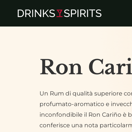
Skip
to
main
content
Ron
Car
Un
Rum
di
qualità
superiore
co
profumato-aromatico
e
invecc
inconfondibile
il
Ron
Cariño
è
b
conferisce
una
nota
particolar