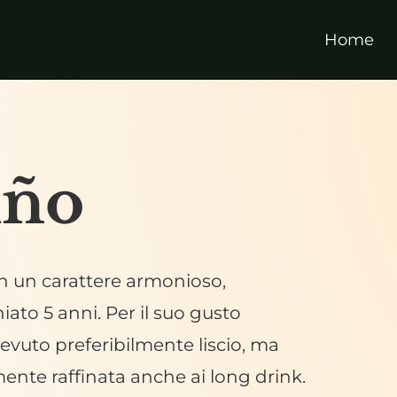
Home
iño
n
un
carattere
armonioso,
hiato
5
anni.
Per
il
suo
gusto
evuto
preferibilmente
liscio,
ma
mente
raffinata
anche
ai
long
drink.